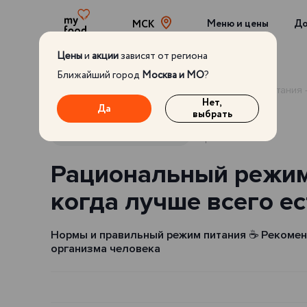
Меню и цены
До
МСК
Цены
и
акции
зависят от региона
Ближайший город
Москва и МО
?
Главная
Блог
Рациональный режим питания - 
Нет,
Да
выбрать
02.08.2024
ПРАВИЛЬНОЕ ПИТАНИЕ
Рациональный режим
когда лучше всего ес
Нормы и правильный режим питания ☕ Рекомен
организма человека