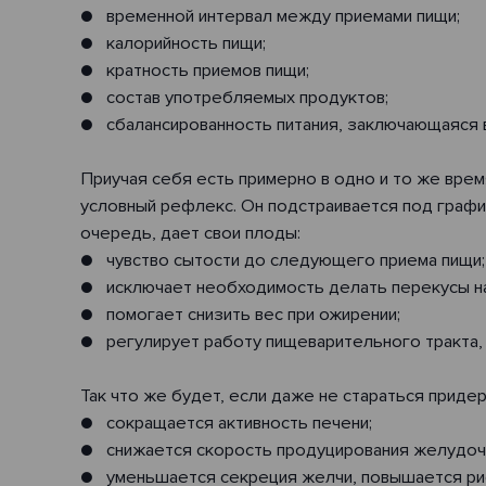
● временной интервал между приемами пищи;
● калорийность пищи;
● кратность приемов пищи;
● состав употребляемых продуктов;
● сбалансированность питания, заключающаяся в
Приучая себя есть примерно в одно и то же вре
условный рефлекс. Он подстраивается под граф
очередь, дает свои плоды:
● чувство сытости до следующего приема пищи;
● исключает необходимость делать перекусы на 
● помогает снизить вес при ожирении;
● регулирует работу пищеварительного тракта,
Так что же будет, если даже не стараться прид
● сокращается активность печени;
● снижается скорость продуцирования желудочн
● уменьшается секреция желчи, повышается риск