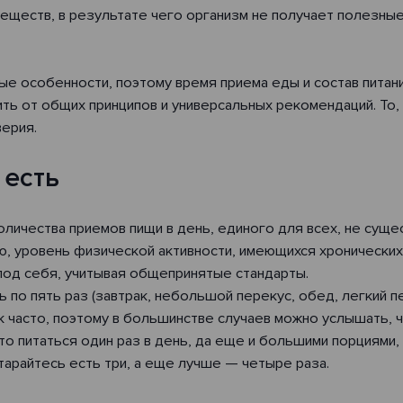
еществ, в результате чего организм не получает полезны
е особенности, поэтому время приема еды и состав питан
ть от общих принципов и универсальных рекомендаций. То,
ерия.
 есть
ичества приемов пищи в день, единого для всех, не сущес
, уровень физической активности, имеющихся хронических
под себя, учитывая общепринятые стандарты.
 по пять раз (завтрак, небольшой перекус, обед, легкий п
 часто, поэтому в большинстве случаев можно услышать, ч
то питаться один раз в день, да еще и большими порциями
старайтесь есть три, а еще лучше — четыре раза.