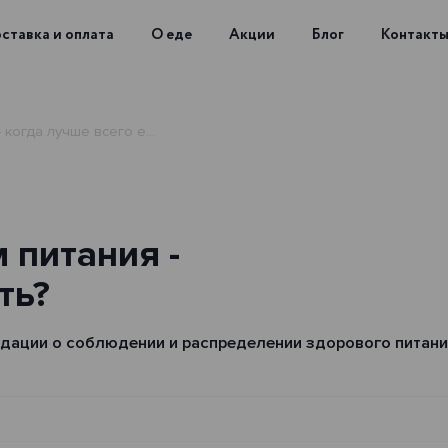
ставка и оплата
О еде
Акции
Блог
Контакт
когда лучше всего е...
 питания -
ть?
дации о соблюдении и распределении здорового питани