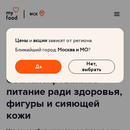
МСК
Сбалансированное
Цены
и
акции
зависят от региона
Главная
Блог
питание ради здоровья,
фигуры и...
Ближайший город
Москва и МО
?
Нет,
20.11.2025
Да
выбрать
Сбалансированное
питание ради здоровья,
фигуры и сияющей
кожи